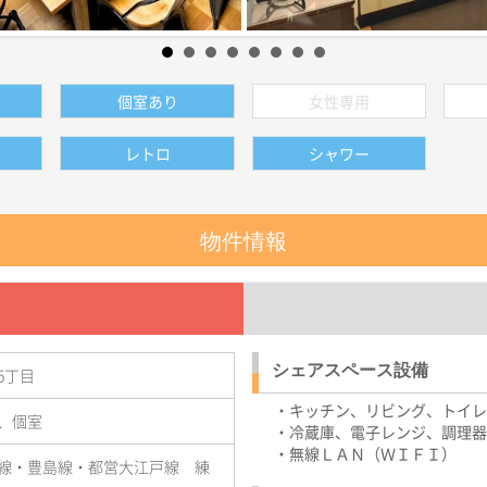
個室あり
女性専用
レトロ
シャワー
物件情報
シェアスペース設備
5丁目
・キッチン、リビング、トイレ
、個室
・冷蔵庫、電子レンジ、調理器
・無線ＬＡＮ（ＷＩＦＩ）
線・豊島線・都営大江戸線 練