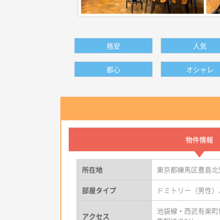
格安
人気
都心
オシャレ
物件情報
所在地
東京都練馬区豊島北
部屋タイプ
ドミトリー（男性）
池袋線・西武有楽町
アクセス