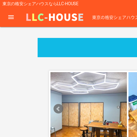
東京の格安シェアハウスならLLC-HOUSE
menu
東京の格安シェアハウ