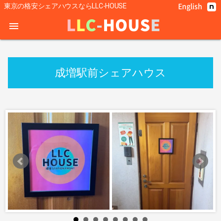
English
東京の格安シェアハウスならLLC-HOUSE
menu
成増駅前シェアハウス