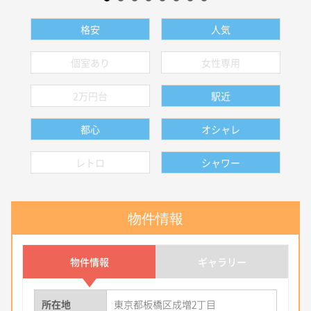
格安
人気
個室あり
女性専用
2万円台
駅近
都心
オシャレ
レトロ
シャワー
物件情報
物件情報
ギャラリー
所在地
東京都板橋区成増2丁目