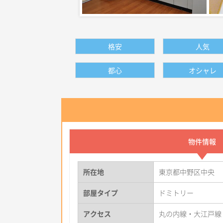
格安
人気
都心
オシャレ
物件情報
所在地
東京都中野区中央
部屋タイプ
ドミトリー
アクセス
丸の内線・大江戸線 