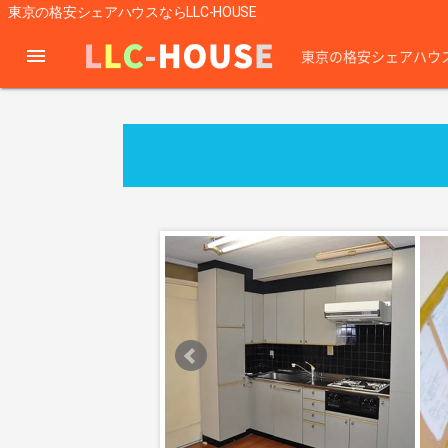
東京の格安シェアハウスならLLC-HOUSE
menu
東京の格安シェアハウ