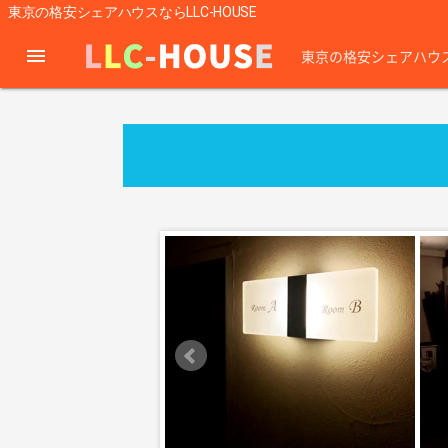
東京の格安シェアハウスならLLC-HOUSE
menu
東京の格安シェアハウ