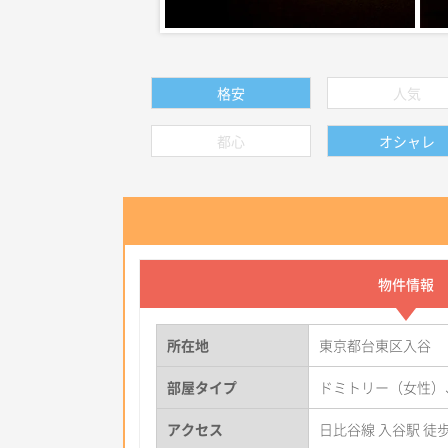
格安
人気
都心
オシャレ
物件情報
所在地
東京都台東区入谷
部屋タイプ
ドミトリー（女性）
アクセス
日比谷線 入谷駅 徒歩